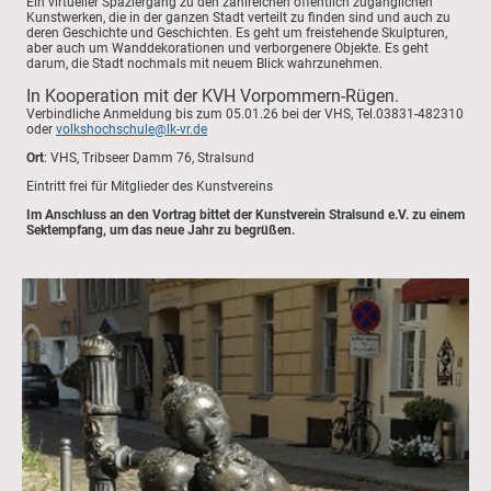
Ein virtueller Spaziergang zu den zahlreichen öffentlich zugänglichen
Kunstwerken, die in der ganzen Stadt verteilt zu finden sind und auch zu
deren Geschichte und Geschichten. Es geht um freistehende Skulpturen,
aber auch um Wanddekorationen und verborgenere Objekte. Es geht
darum, die Stadt nochmals mit neuem Blick wahrzunehmen.
In Kooperation mit der KVH Vorpommern-Rügen.
Verbindliche Anmeldung bis zum 05.01.26 bei der VHS, Tel.03831-482310
oder
volkshochschule@lk-vr.de
Ort
: VHS, Tribseer Damm 76, Stralsund
Eintritt frei für Mitglieder des Kunstvereins
Im Anschluss an den Vortrag bittet der Kunstverein Stralsund e.V. zu einem
Sektempfang, um das neue Jahr zu begrüßen.