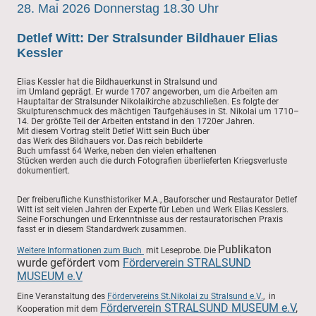
28. Mai 2026 Donnerstag 18.30 Uhr
Detlef Witt: Der Stralsunder Bildhauer Elias
Kessler
Elias Kessler hat die Bildhauerkunst in Stralsund und
im Umland geprägt. Er wurde 1707 angeworben, um die Arbeiten am
Hauptaltar der Stralsunder Nikolaikirche abzuschließen. Es folgte der
Skulpturenschmuck des mächtigen Taufgehäuses in St. Nikolai um 1710–
14. Der größte Teil der Arbeiten entstand in den 1720er Jahren.
Mit diesem Vortrag stellt Detlef Witt sein Buch über
das Werk des Bildhauers vor. Das reich bebilderte
Buch umfasst 64 Werke, neben den vielen erhaltenen
Stücken werden auch die durch Fotografien überlieferten Kriegsverluste
dokumentiert.
Der
freiberufliche Kunsthistoriker M.A.
,
Bauforscher und Restaurator Detlef
Witt ist seit vielen Jahren der Experte für Leben und Werk Elias Kesslers.
Seine Forschungen und Erkenntnisse aus der restauratorischen Praxis
fasst er in diesem Standardwerk zusammen.
Publikaton
Weitere Informationen zum Buch
mit Leseprobe. Die
wurde gefördert vom
Förderverein STRALSUND
MUSEUM e.V
Eine Veranstaltung des
Fördervereins St.Nikolai zu Stralsund e.V.
, in
Förderverein STRALSUND MUSEUM e.V
,
Kooperation mit dem