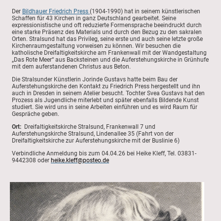
Der
Bildhauer Friedrich Press
(1904-1990) hat in seinem künstlerischen
Schaffen für 43 Kirchen in ganz Deutschland gearbeitet. Seine
expressionistische und oft reduzierte Formensprache beeindruckt durch
eine starke Präsenz des Materials und durch den Bezug zu den sakralen
Orten. Stralsund hat das Privileg, seine erste und auch seine letzte große
Kirchenraumgestaltung vorweisen zu können. Wir besuchen die
katholische Dreifaltigkeitskirche am Frankenwall mit der Wandgestaltung
„Das Rote Meer“ aus Backsteinen und die Auferstehungskirche in Grünhufe
mit dem auferstandenen Christus aus Beton.
Die Stralsunder Künstlerin Jorinde Gustavs hatte beim Bau der
Auferstehungskirche den Kontakt zu Friedrich Press hergestellt und ihn
auch in Dresden in seinem Atelier besucht. Tochter Svea Gustavs hat den
Prozess als Jugendliche miterlebt und später ebenfalls Bildende Kunst
studiert. Sie wird uns in seine Arbeiten einführen und es wird Raum für
Gespräche geben.
Ort:
Dreifaltigkeitskirche Stralsund, Frankenwall 7 und
Auferstehungskirche Stralsund, Lindenallee 35 (Fahrt von der
Dreifaltigkeitskirche zur Auferstehungskirche mit der Buslinie 6)
Verbindliche Anmeldung bis zum 04.04.26 bei Heike Kleff, Tel. 03831-
9442308 oder
heike.kleff@posteo.de