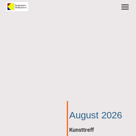
Programm August bis
Dezember 2026
Januar bis Juni 2026 siehe unten
© Petra und Max Barske
Bildhintergrund
August 2026
Kunsttreff