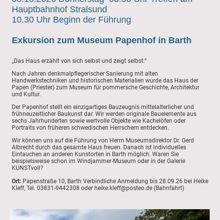
Hauptbahnhof Stralsund
10.30 Uhr Beginn der Führung
Exkursion zum Museum Papenhof in Barth
„Das Haus erzählt von sich selbst und zeigt selbst.“
Nach Jahren denkmalpflegerischer Sanierung mit alten
Handwerkstechniken und historischen Materialien wurde das Haus der
Papen (Priester) zum Museum für pommersche Geschichte, Architektur
und Kultur.
Der Papenhof stellt ein einzigartiges Bauzeugnis mittelalterlicher und
frühneuzeitlicher Baukunst dar. Wir werden originale Bauelemente aus
sechs Jahrhunderten sowie wertvolle Objekte wie Kachelöfen oder
Portraits von früheren schwedischen Herrschern entdecken.
Wir können uns auf die Führung von Herrn Museumsdirektor Dr. Gerd
Albrecht durch das gesamte Haus freuen. Danach ist individuelles
Eintauchen an anderen Kunstorten in Barth möglich. Waren Sie
beispielsweise schon im Windjammer-Museum oder in der Galerie
KUNSTvoll?
Ort:
Papenstraße 10, Barth Verbindliche Anmeldung bis 28.09.26 bei Heike
Kleff, Tel. 03831-9442308 oder heike.kleff@posteo.de (Bahnfahrt)