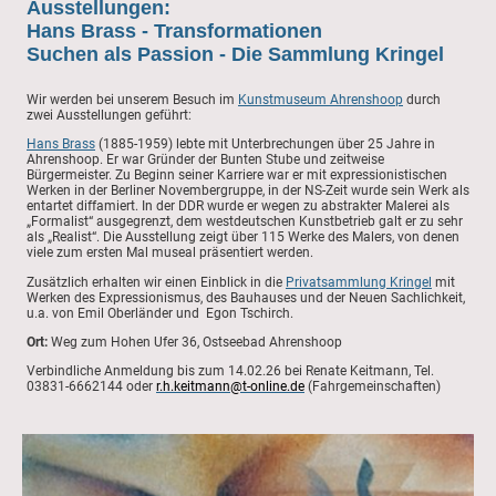
Ausstellungen:
Hans Brass - Transformationen
Suchen als Passion - Die Sammlung Kringel
Wir werden bei unserem Besuch im
Kunstmuseum Ahrenshoop
durch
zwei Ausstellungen geführt:
Hans Brass
(1885-1959) lebte mit Unterbrechungen über 25 Jahre in
Ahrenshoop. Er war Gründer der Bunten Stube und zeitweise
Bürgermeister. Zu Beginn seiner Karriere war er mit expressionistischen
Werken in der Berliner Novembergruppe, in der NS-Zeit wurde sein Werk als
entartet diffamiert. In der DDR wurde er wegen zu abstrakter Malerei als
„Formalist“ ausgegrenzt, dem westdeutschen Kunstbetrieb galt er zu sehr
als „Realist“. Die Ausstellung zeigt über 115 Werke des Malers, von denen
viele zum ersten Mal museal präsentiert werden.
Zusätzlich erhalten wir einen Einblick in die
Privatsammlung Kringel
mit
Werken des Ex­pressionismus, des Bauhauses und der Neuen Sachlichkeit,
u.a. von Emil Ober­länder und Egon Tschirch.
Ort:
Weg zum Hohen Ufer 36, Ostseebad Ahrenshoop
Verbindliche Anmeldung bis zum 14.02.26 bei Renate Keitmann, Tel.
03831-6662144 oder
r.h.keitmann@t-online.de
(Fahrgemeinschaften)